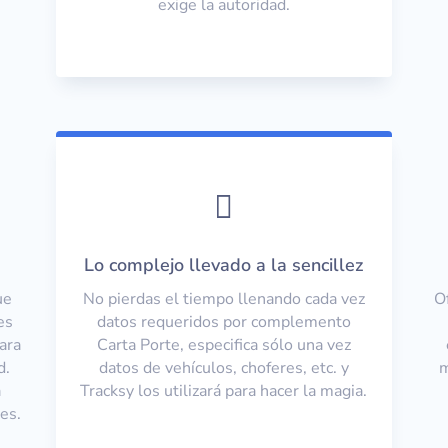
exige la autoridad.

Lo complejo llevado a la sencillez
ue
No pierdas el tiempo llenando cada vez
O
es
datos requeridos por complemento
ara
Carta Porte, especifica sólo una vez
d.
datos de vehículos, choferes, etc. y
m
a
Tracksy los utilizará para hacer la magia.
nes.