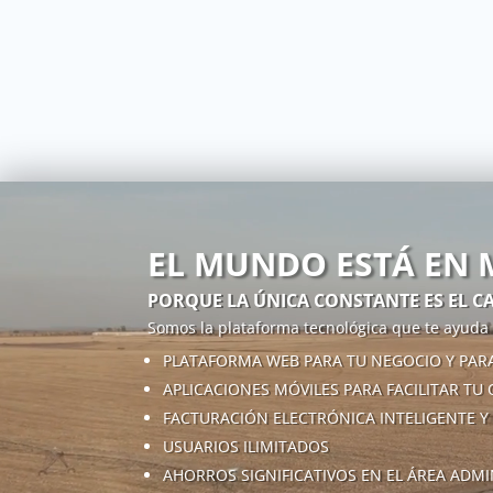
Reproductor
de
vídeo
EL MUNDO ESTÁ EN
PORQUE LA ÚNICA CONSTANTE ES EL C
Somos la plataforma tecnológica que te ayuda a
PLATAFORMA WEB PARA TU NEGOCIO Y PARA
APLICACIONES MÓVILES PARA FACILITAR TU
FACTURACIÓN ELECTRÓNICA INTELIGENTE Y
USUARIOS ILIMITADOS
AHORROS SIGNIFICATIVOS EN EL ÁREA ADMI