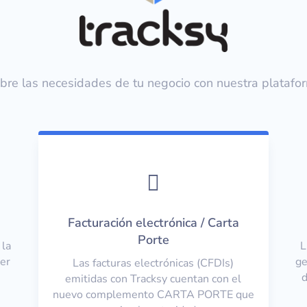
bre las necesidades de tu negocio con nuestra platafo

Facturación electrónica / Carta
Porte
 la
L
ner
ge
Las facturas electrónicas (CFDIs)
d
emitidas con Tracksy cuentan con el
nuevo complemento CARTA PORTE que